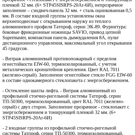
пленкой 32 мм. (6+ STP45SISRPS-20Ar-6И), непрозрачное
заполнение – сэндвич-панель 32 мм. + сталь оцинкованная 0,5
мм. В составе входной группы установлены окна
верхнеподвесные с открыванием наружу из теплого
алюминиевого профиля Татпроф, серии ЭК-89. Фурнитура:
боковые фрикционные ножницы SAVIO, привод цепной
Supermaster, компактная панель дымоудаления 8А, пульт
дистанционного управления, максимальный угол открывания
45 градусов.
- Витраж алюминиевый противопожарный с пределом
огнестойкости EIW-60, термоизолированный, с учетом
металлических кронштейнов крепления. Цвет RAL 7011
(железно-серый). Заполнение огнестойкое стекло FGG EIW-60
в составе однокамерного стеклопакета с энергосбережением.
- Остекление шахты лифта. - Витраж алюминиевый из
профильной стоечно-ригельной системы Татпроф, серии
ТП-50300, термоизолированный, цвет RAL 7011 (железно-
серый) с двух сторон. Заполнение прозрачное - стеклопакет с
энергосбережением и тонирующей пленкой 32 мм. (6+
STP45SISRPS-20Ar-6И)
- 2 входные группы из профильной стоечно-ригельной
системы Татпроф, серии ТП-50300, термоизолированный,