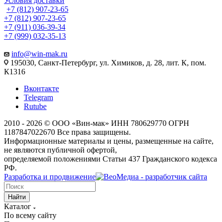
Условия доставки
+7 (812)
907-23-65
+7 (812)
907-23-65
+7 (911) 036-39-34
+7 (999) 032-35-13
info@win-mak.ru
195030, Санкт-Петербург, ул. Химиков, д. 28, лит. К, пом.
К1316
Вконтакте
Telegram
Rutube
2010 - 2026 © ООО «Вин-мак» ИНН 780629770 ОГРН
1187847022670 Все права защищены.
Информационные материалы и цены, размещенные на сайте,
не являются публичной офертой,
определяемой положениями Статьи 437 Гражданского кодекса
РФ.
Разработка и продвижение
Найти
Каталог
По всему сайту