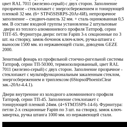
цвет RAL 7011 (железно-серый) с двух сторон. Заполнение
прозрачное - стеклопакет с энергосбережением и тонирующей
пленкой 32 мм. (6+ STP45SISRPS-20Ar-6И), непрозрачное
заполнение – сэндвич-панель 32 мм. + сталь оцинкованная 0,5
мм. В составе входной группы установлены 2 штульповые
двери из теплого алюминиевого профиля Татпроф, серии
ТПТ-65. Фурнитура двери: петли Fapim 3-х секционные по 3
шт. на створку, замок-бочонок ключ-ключ, ручка-штанга с
выносом 1500 мм. из нержавеющей стали, доводчик GEZE
2000.
Зенитный фонарь из профильной стоечно-ригельной системы
Татпроф, серии ТП-50300, термоизолированный, цвет RAL
7011 (железно-серый) с двух сторон. Заполнение прозрачное -
стеклопакет с мультифункциональным закаленным стеклом,
энергосбережением и триплексом (6StopsolPhoenixClear
зак.-20Ar-4.4.1).
Двери внутренние из холодного алюминиевого профиля
Татпроф, серии ТП-45. Заполнение стеклопакет с
тонирующей пленкой 24мм. (4+STM35SPS-14-6). Фурнитура:
петли 2-х секционные Fapim по 3 шт. на створку, замок ключ-
завертка, ручка штанга 1000 мм. из нержавеющей стали.