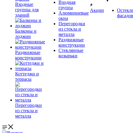
▼
Входная
Входные
группа
группы для
Акции
Остекл
Алюминиевые
зданий
фасадо
окна
Перегородки
из стекла и
Балконы и
металла
лоджии
Раздвижные
конструкции
Стеклянные
Раздвижные
козырьки
конструкции
Коттеджи и
террасы
Перегородки
из стекла и
металла