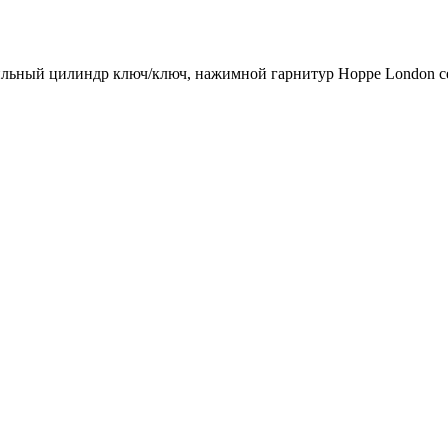
офильный цилиндр ключ/ключ, нажимной гарнитур Hoppe London се