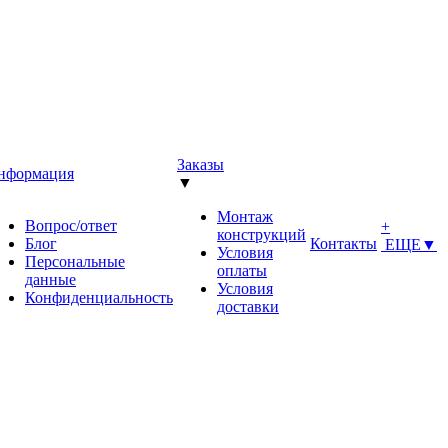
Заказы
нформация
▼
▼
Монтаж
Вопрос/ответ
+
конструкций
Блог
Контакты
ЕЩЕ
▼
Условия
Персональные
оплаты
данные
Условия
Конфиденциальность
доставки